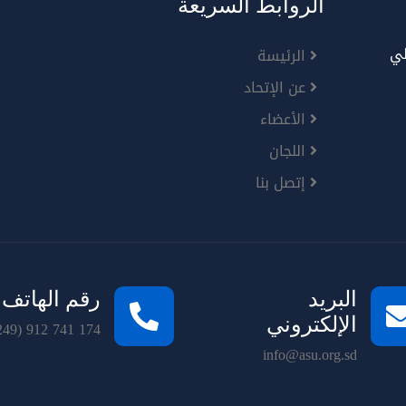
الروابط السريعة
لي
الرئيسة
عن الإتحاد
الأعضاء
اللجان
إتصل بنا
البريد
رقم الهاتف
الإلكتروني
249) 912 741 174
info@asu.org.sd