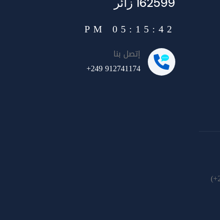
162599 زائر
05:15:43 PM
إتصل بنا
+249 912741174
(+