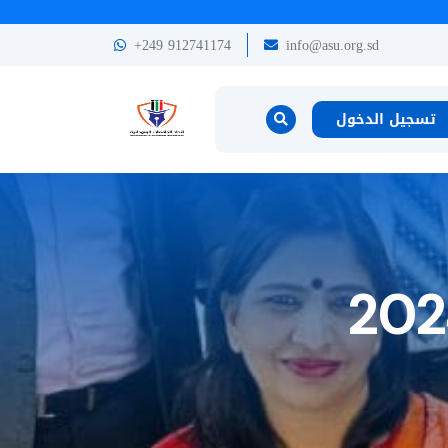
+249 912741174
info@asu.org.sd
تسجيل الدخول