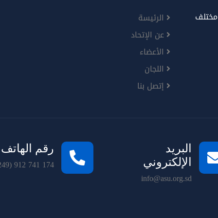
 مختلف
الرئيسة
عن الإتحاد
الأعضاء
اللجان
إتصل بنا
البريد
رقم الهاتف
الإلكتروني
249) 912 741 174
info@asu.org.sd