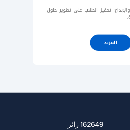
الإبداع: تحفيز الطلاب على تطوير حلول
.
المزيد
162649 زائر