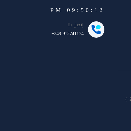
09:50:13 PM
إتصل بنا
+249 912741174
(+