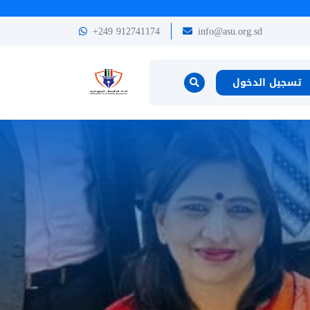
+249 912741174
info@asu.org.sd
تسجيل الدخول