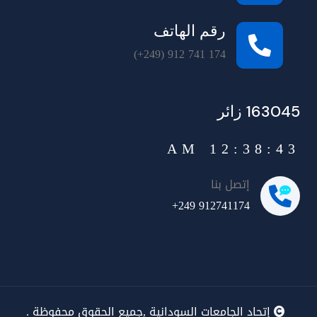
رقم الهاتف
(+249) 912 741 174
163045 زائر
12:38:43 AM
إتصل بنا
+249 912741174
إتحاد الجامعات السودانية ,جميع الحقوق محفوظة .