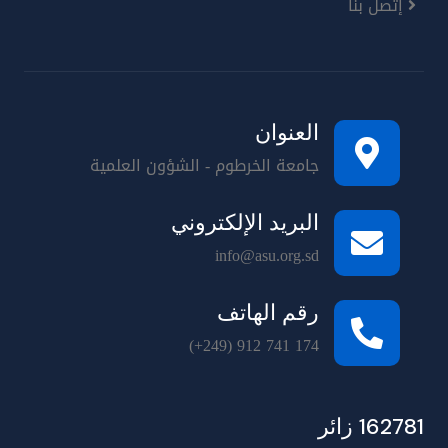
إتصل بنا
العنوان
جامعة الخرطوم - الشؤون العلمية
البريد الإلكتروني
info@asu.org.sd
رقم الهاتف
(+249) 912 741 174
162781 زائر