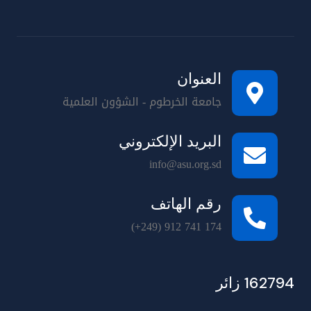
العنوان
جامعة الخرطوم - الشؤون العلمية
البريد الإلكتروني
info@asu.org.sd
رقم الهاتف
(+249) 912 741 174
162794 زائر